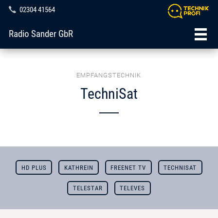
02304 41564
Radio Sander GbR
EMPFANGSTECHNIK
TechniSat
HD PLUS
KATHREIN
FREENET TV
TECHNISAT
TELESTAR
TELEVES